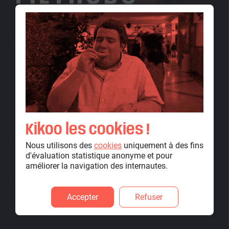
Notre méthodologie est constituée de phases où les différents
métiers de l'agence collaborent avec le porteur de projet, qu'ils
soient
créatifs
ou
techniques
.
Scroll pour découvrir
Kikoo les cookies !
Nous utilisons des
cookies
uniquement à des fins
d'évaluation statistique anonyme et pour
améliorer la navigation des internautes.
Accepter
Refuser